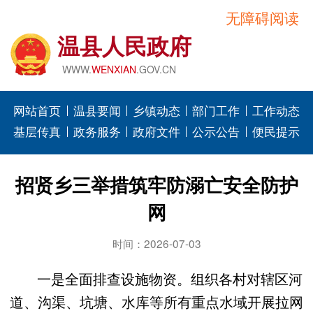
无障碍阅读
温县人民政府
WWW.
WENXIAN
.GOV.CN
网站首页
温县要闻
乡镇动态
部门工作
工作动态
基层传真
政务服务
政府文件
公示公告
便民提示
招贤乡三举措筑牢防溺亡安全防护
网
时间：2026-07-03
一是全面排查设施物资。组织各村对辖区河
道、沟渠、坑塘、水库等所有重点水域开展拉网