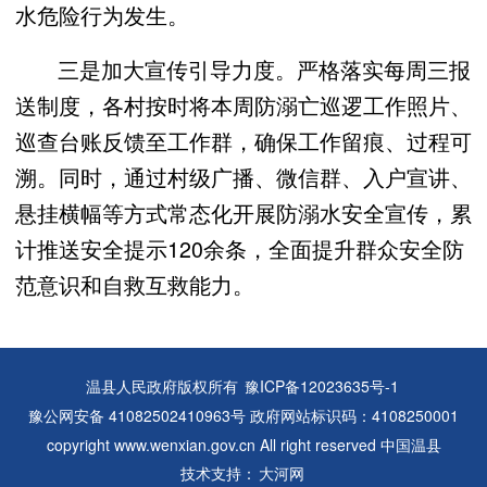
水危险行为发生。
三是加大宣传引导力度。严格落实每周三报
送制度，各村按时将本周防溺亡巡逻工作照片、
巡查台账反馈至工作群，确保工作留痕、过程可
溯。同时，通过村级广播、微信群、入户宣讲、
悬挂横幅等方式常态化开展防溺水安全宣传，累
计推送安全提示120余条，全面提升群众安全防
范意识和自救互救能力。
温县人民政府版权所有
豫ICP备12023635号-1
豫公网安备 41082502410963号 政府网站标识码：4108250001
copyright www.wenxian.gov.cn All right reserved 中国温县
技术支持：
大河网