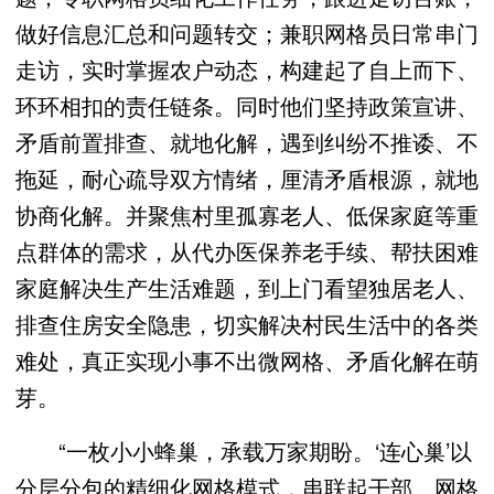
做好信息汇总和问题转交；兼职网格员日常串门
走访，实时掌握农户动态，构建起了自上而下、
环环相扣的责任链条。同时他们坚持政策宣讲、
矛盾前置排查、就地化解，遇到纠纷不推诿、不
拖延，耐心疏导双方情绪，厘清矛盾根源，就地
协商化解。并聚焦村里孤寡老人、低保家庭等重
点群体的需求，从代办医保养老手续、帮扶困难
家庭解决生产生活难题，到上门看望独居老人、
排查住房安全隐患，切实解决村民生活中的各类
难处，真正实现小事不出微网格、矛盾化解在萌
芽。
“一枚小小蜂巢，承载万家期盼。‘连心巢’以
分层分包的精细化网格模式，串联起干部、网格