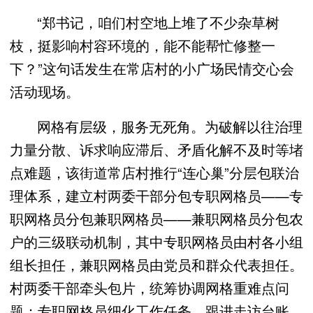
“郑书记，咱们村空地上堆了不少杂草树
枝，挺影响村容环境的，能不能帮忙修整一
下？”这句话发生在常店村的小广场民情交心会
活动现场。
网格有层级，服务无死角。为破解以往治理
力量分散、诉求响应滞后、矛盾化解不及时等堵
点难题，该街道常店村推行“连心巢”分层包联治
理体系，建立村两委干部分包专职网格员——专
职网格员分包兼职网格员——兼职网格员分包农
户的三级联动机制，其中专职网格员由村各小组
组长担任，兼职网格员由党员和群众代表担任。
村两委干部牵头包片，统筹协调网格重难点问
题；专职网格员细化工作任务，跟进走访台账，