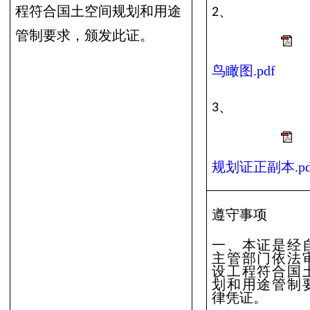
、
程符合国土空间规划和用途
2
管制要求，颁发此证。
鸟瞰图.pdf
、
3
规划证正副本.pd
遵守事项
一、本证是经
主管部门依法
设
工程
符合国
划和用途管制
律凭证。