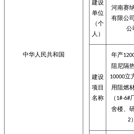
建设
河南赛
单位
有限公
（
个
公
人
）
中华人民共和国
年产
120
阻尼隔
立
建设
10000
项目
用阻燃
名称
（
1#-6#
舍楼、
2