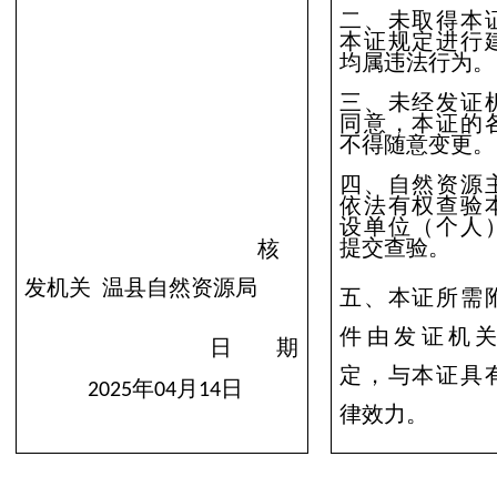
二、未取得本
本证规定进行
均
属违法行为。
三、未经发证
同意，本证的
不得随意变更。
四、
自然资源
依法有权查验
设单位（个人
提交查验。
核
发机关
温县自然资源局
五、
本证所需
件由发证机
日
期
定，与本证具
年
月
日
2025
04
14
律效力。